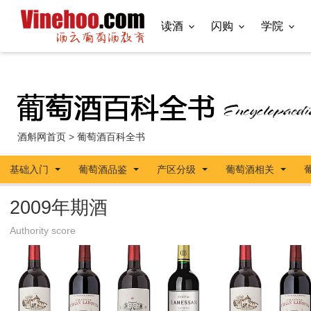
读酒
闪购
学院
酒斛网首页
>
葡萄酒百科全书
基础入门
葡萄酒品鉴
产区分级
葡萄酒相关
2009年期酒
Authority score