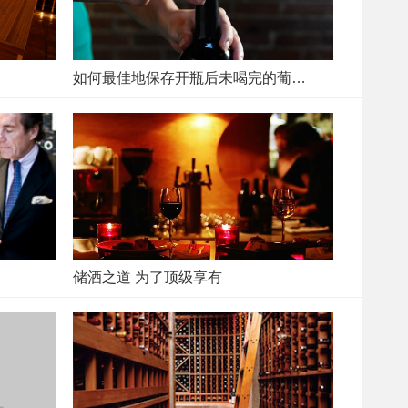
如何最佳地保存开瓶后未喝完的葡萄酒
储酒之道 为了顶级享有