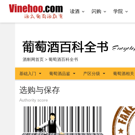
读酒
闪购
学院
酒斛网首页
>
葡萄酒百科全书
基础入门
葡萄酒品鉴
产区分级
葡萄酒相关
选购与保存
Authority score