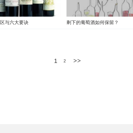
区与六大要诀
剩下的葡萄酒如何保留？
>>
1
2