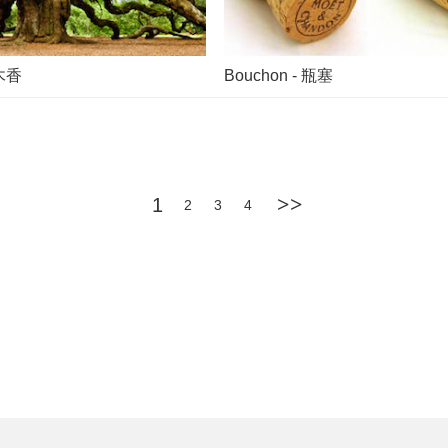
林木香
Bouchon - 瓶塞
>>
1
2
3
4