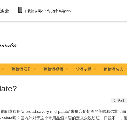
酒会
下载酒云网APP,识酒率高达99%
葡萄酒器具
葡萄酒视频
期酒专栏
葡萄酒名人
te?
分享到
们喜欢用“a broad,savory mid-palate”来形容葡萄酒的美味和强壮
所谓的mid-palate呢？国内外对于这个常用品酒术语的定义众说纷纭，口径不一