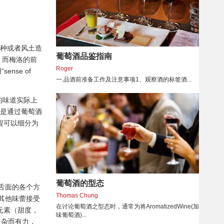
萄品种或者风土造
葡萄酒品鉴指南
感触，而梅洛的前
Roger
nse of
一.品酒前准备工作及注意事项1、观察酒的标签酒...
的味道实际上
要性是通过葡萄酒
过程可以细分为
葡萄酒的型态
舌面的各个方
Thomas Chung
其他味蕾接受
在讨论葡萄酒之型态时，通常为将AromatizedWine(加
元素（甜度，
味葡萄酒)...
款复杂而有力，