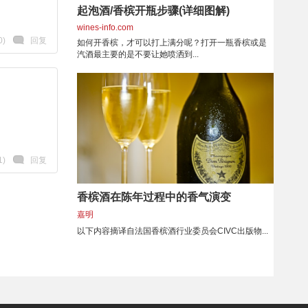
起泡酒/香槟开瓶步骤(详细图解)
wines-info.com
0)
回复
如何开香槟，才可以打上满分呢？打开一瓶香槟或是
汽酒最主要的是不要让她喷洒到...
1)
回复
香槟酒在陈年过程中的香气演变
嘉明
以下内容摘译自法国香槟酒行业委员会CIVC出版物...