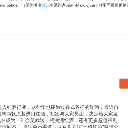
palate。（图为著名
波尔多
酒评家Jean-Marc Quarin对不同级别葡萄酒m
式进入红酒行业，这些年也接触过各式各样的红酒，最近自
回来两款原装进口红酒，初次与大家见面，决定给大家发
现在成为一年会员就送一瓶澳洲红酒，还有更多超值福利
超值回本！ 通往会员渠道→搜索并关注“一樽红酒”微信公