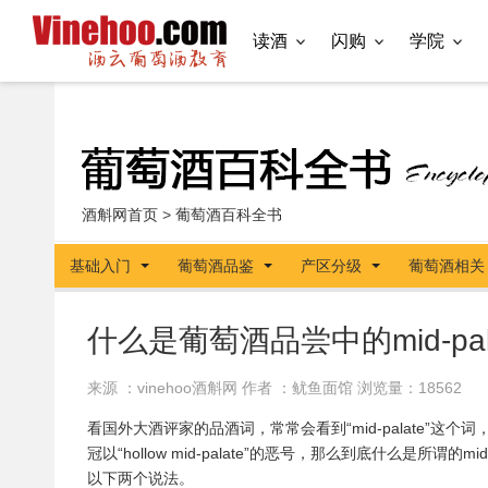
读酒
闪购
学院
酒斛网首页
>
葡萄酒百科全书
基础入门
葡萄酒品鉴
产区分级
葡萄酒相关
什么是葡萄酒品尝中的mid-pala
来源 ：vinehoo酒斛网 作者 ：鱿鱼面馆 浏览量：18562
看国外大酒评家的品酒词，常常会看到“mid-palate”这个词，他
冠以“hollow mid-palate”的恶号，那么到底什么是
以下两个说法。