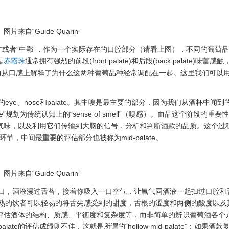
图片来自“Guide Quarin”
，直译为“舌中”或者“中鄂”，作为一个实际存在的口腔部分（请看上图），不同的葡
是
赤霞珠
通常拥有强烈的前段(front palate)和后段(back palate)味蕾
进而从口感上解释了为什么这两种葡萄品种经常调配在一起。这里我们可以用“se
ye、nose和palate。其中嗅是最主要的部分，因为我们从酒杯中闻到
te”规划为传统认知上的“sense of smell”（嗅感）。而品这个阶段的重
接受的各类气味，以及利用它们传输到大脑的信号，分析和判断酒款的品质。这个
）三个环节，中间最重要的评估部分也被称为mid-palate。
图片来自“Guide Quarin”
口，酒液漫过舌苔，接着你吸入一口空气，让氧气同酒液一起扫过口腔和
熟的饮者可以轻易的将舌尖感受到的甜度，舌根的涩度和两侧的酸度以及
能在于评估酒体的结构、质感、平衡度和复杂度等，而非简单的辨识葡萄酒各个
te的评估成绩则不佳，这就是所谓的“hollow mid-palate”；如果酒