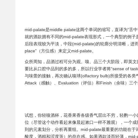
mid-palate是middle palate这两个单词的缩写
就的酒款拥有不同的mid-palate表现形式，一个典型的例子
后段表现较为平淡，中段(mid-palate)的轮廓分明清晰，
place”（方位感）来定义mid-palate。
众所周知，品酒过程可分为观、嗅、品三个大阶段，即英文的e
要比从口腔中品到的多的多，所以行业学者将“sense of tas
与味蕾的接触，再次确认嗅球(olfactory bulb)所
Attack（感触）、Evaluation（评估）和Finish（余味
试想，你轻嗅酒杯，花香果香各级香气层出不穷，轻酌一小
位（尽管这个动作看起来像晨起漱口一样不雅观），一个成
到的元素划分，分析再重组。mid-palate最重要的功
酸度，酒精和涩度等）的存在感。如果酒款淡而轻薄，mid-pala