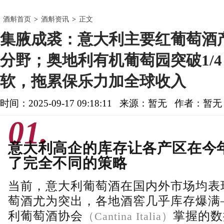
酒斛首页
>
酒斛资讯
>
正文
集腋成裘：意大利主要红葡萄酒
分野；奥地利有机葡萄园突破1/
软，拖累保乐力加全球收入
时间：2025-09-17 09:18:11
来源：暂无
作者：暂无
01.
意大利高企的库存让各产区在今
了完全不同的策略
当前，意大利葡萄酒在国内外市场均表
萄酒尤为突出，各地酒窖几乎库存爆满
利葡萄酒协会
掌握的数
（
Cantina I
talia）