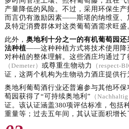
多时间管理土壤、照料葡萄藤，且在气
产量降低的风险。不过，采用环保生产
而言仍有激励因素——斯堪的纳维亚、
及特定消费群体对这类葡萄酒需求旺盛
此外，
奥地利十分之一的有机葡萄园还
法种植
——这种种植方式将技术使用降
对种植的整体理解。这些酒庄均通过了
或尊重生物动力
（Deme
ter
）
（respect-
证，这两个机构为生物动力酒庄提供行
奥地利葡萄酒行业还普遍参与其他环保项
萄园获得了“可持续奥地利”
（Nachhaltig
证。该认证涵盖380项评估标准，包括
重量等；过去五年间，其认证面积增长