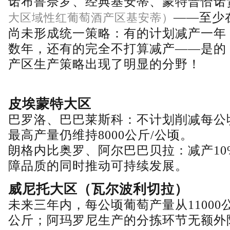
诺布鲁奈罗、经典基安蒂、蒙特普恰诺
——至少
大区域性红葡萄酒产区基安蒂）
尚未形成统一策略：有的计划减产一年
数年，还有的完全不打算减产——是的
产区生产策略出现了明显的分野！
皮埃蒙特大区
巴罗洛、巴巴莱斯科：不计划削减每公
最高产量仍维持8000公斤/公顷。
朗格内比奥罗、阿尔巴巴贝拉：减产10
障品质的同时推动可持续发展。
威尼托大区（瓦尔波利切拉）
未来三年内，每公顷葡萄产量从11000公
公斤；阿玛罗尼生产的分拣环节无额外